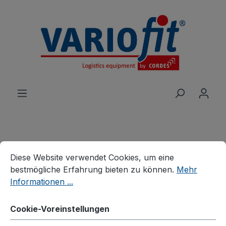
alt springen
Cookie-Voreinstellungen
Diese Website verwendet Cookies, um eine bestmögliche E
Produkte
Wagen
Etagen-/Paketwagen
Diese Website verwendet Cookies, um eine
Leichte Etagenwagen
bestmögliche Erfahrung bieten zu können.
Mehr
Informationen ...
Etagenwagen niedrig
Cookie-Voreinstellungen