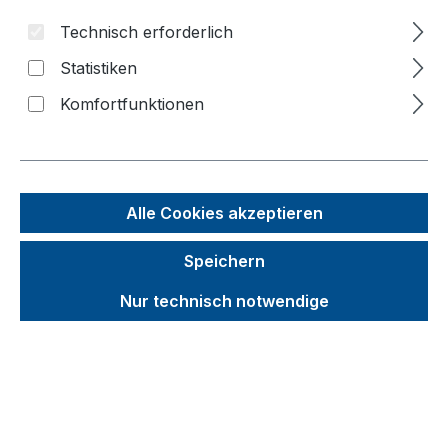
Bildergalerie überspringen
Technisch erforderlich
Statistiken
Komfortfunktionen
Alle Cookies akzeptieren
Speichern
Nur technisch notwendige
Unverbindliche Preisempfehlung (UVP):
584,19 €
Brutto
Netto
Preise inkl. MwSt. inkl. Versandkosten