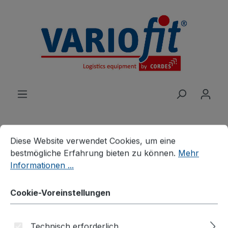
alt springen
Cookie-Voreinstellungen
Diese Website verwendet Cookies, um eine bestmögliche E
Diese Website verwendet Cookies, um eine
Produkte
Roller
Euro-System-Roller
bestmögliche Erfahrung bieten zu können.
Mehr
Informationen ...
Euro-System-Roller mit 2
Cookie-Voreinstellungen
Ladeflächen
Technisch erforderlich