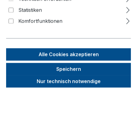
Bildergalerie überspringen
Statistiken
Komfortfunktionen
Alle Cookies akzeptieren
Speichern
Nur technisch notwendige
Unverbindliche Preisempfehlung (UVP):
328,95 €
Brutto
Netto
Preise inkl. MwSt. inkl. Versandkosten