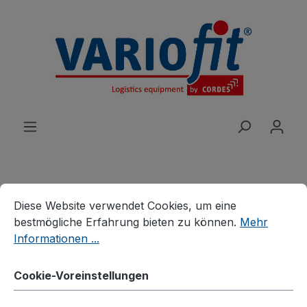
alt springen
Cookie-Voreinstellungen
Diese Website verwendet Cookies, um eine bestmögliche E
Diese Website verwendet Cookies, um eine
Produkte
Roller
Euro-System-Roller
bestmögliche Erfahrung bieten zu können.
Mehr
Euro-System-Roller mit
Informationen ...
Boden (10 mm Rand) und
Cookie-Voreinstellungen
Schiebebügel