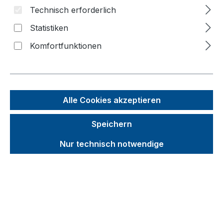
Technisch erforderlich
Statistiken
Bildergalerie überspringen
Komfortfunktionen
f
n
Alle Cookies akzeptieren
Speichern
Nur technisch notwendige
Unverbindliche Preisempfehlung (UVP):
226,50 €
Brutto
Netto