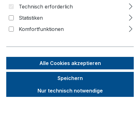
Technisch erforderlich
Statistiken
Bildergalerie überspringen
Komfortfunktionen
f
n
Alle Cookies akzeptieren
Speichern
Nur technisch notwendige
Unverbindliche Preisempfehlung (UVP):
564,94 €
Brutto
Netto