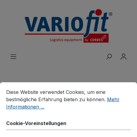
alt springen
Cookie-Voreinstellungen
Diese Website verwendet Cookies, um eine bestmögliche E
Produkte
Wagen
Diese Website verwendet Cookies, um eine
Eurokasten-/Beistellwagen
bestmögliche Erfahrung bieten zu können.
Mehr
Eurokastenwagen
Informationen ...
Eurokastenwagen mit 3
Cookie-Voreinstellungen
Holzböden