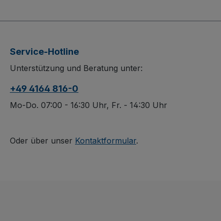
Etagen, perfekt
überzeugt durc
passend für
flexibles Bauka
Kunststoffkisten im
System mit inn
Format 600 x 400 mm
L-Profil. Die ve
Service-Hotline
(B/T). Obere und
Konstruktion bi
Unterstützung und Beratung unter:
mittlere Etage sind starr
langlebigen Sc
ausgeführt und mit
während die
+49 4164 816-0
einer Traglast von 50
Drahtgitter-La
kg ideal für den
(Maschenweite
Mo-Do. 07:00 - 16:30 Uhr, Fr. - 14:30 Uhr
täglichen Einsatz. Die
mm) wahlweise
dauerhaft
waagerecht ode
oberflächengeschützte,
Neigung im 12
Oder über unser
Kontaktformular
.
schlag- und kratzfeste
Raster einhängb
Struktur sorgt für eine
Die Böden ver
lange Lebensdauer. Die
längsseitig übe
graue, spurlos laufende
15 mm hohen R
Bereifung aus
mehr Sicherhei
thermoplastischem
fest verschwei