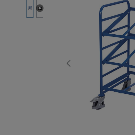
Bildergalerie überspringen
s (YouTube, Vimeo oder
r übermittelt. Klicken Sie
terinhalten zu erlauben.
le erlauben