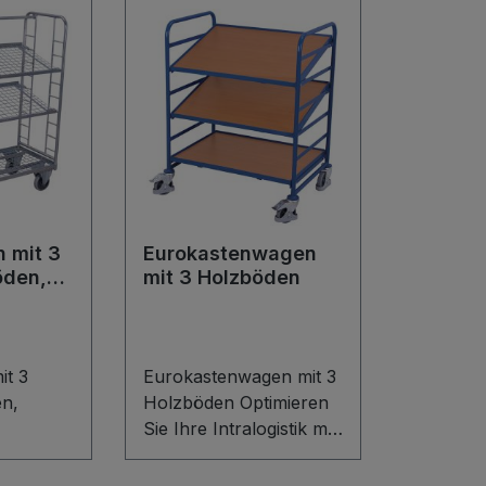
 mit 3
Eurokastenwagen
öden,
mit 3 Holzböden
it 3
Eurokastenwagen mit 3
en,
Holzböden Optimieren
Sie Ihre Intralogistik mit
it 3
dem robusten
en
Eurokastenwagen mit 3