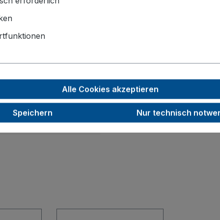
sch erforderlich
935 x 665 x 1125
iken
825 x 610
tfunktionen
125
30
200
Alle Cookies akzeptieren
38,5
Speichern
Nur technisch notwe
RAL 5010