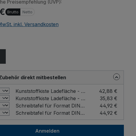
che Preisempfehlung (UVP):
 €
Brutto
Netto
 MwSt. inkl. Versandkosten
elen von eingebetteten Videos (YouTube, Vimeo oder
ählen
) werden Daten an Drittanbieter übermittelt. Klicken Sie
n" um das Laden von Drittanbieterinhalten zu erlauben.
Einstellung merken und alle erlauben
Zubehör direkt mitbestellen
Kunststoffkiste Ladefläche - Breite x Tiefe x Höhe (mm): 570 x 370 x 215
42,88 €
Kunststoffkiste Ladefläche - Breite x Tiefe x Höhe (mm): 570 x 370 x 165
35,83 €
Schreibtafel für Format DIN A4 Farbe: Buche / Format: DIN A4 hoch
44,92 €
Schreibtafel für Format DIN A4 Farbe: Buche / Format: DIN A4 quer
44,92 €
Anmelden