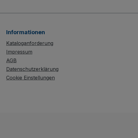
h ein
Holzböden. Die stabile
sten-
Stahlschweißkonstrukti
ovativem
on mit verschraubten,
rzinkte
neigbaren Etagen (17°
Informationen
etet
oder 32°) trägt
hutz,
Kunststoffkisten 600 x
Kataloganforderung
400 mm sicher und
Impressum
deflächen
übersichtlich. Die
AGB
 50 x 50
Holzböden mit 15 mm
Datenschutzerklärung
Rand schützen Ihr
Cookie Einstellungen
r mit 15°
Ladegut, während die
0-mm-
spurlosen TPR-Rollen
ar sind.
mit Präzisionslager,
fügen
Faden- und Fußschutz
r einen
sowie 2 Radfeststellern
and für
für leises, sicheres
t. Der
Handling sorgen. Die
ßte
dauerhaft