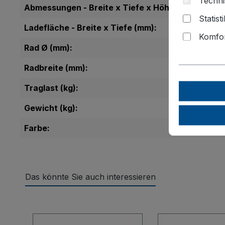
Techni
Abmessungen - Breite x Tiefe x Höhe (mm):
Statist
Ladefläche - Breite x Tiefe (mm):
Komfor
Rad Ø (mm):
Radbreite (mm):
Traglast (kg):
Gewicht (kg):
Farbe:
Das könnte Sie auch interessieren
Produktgalerie überspringen