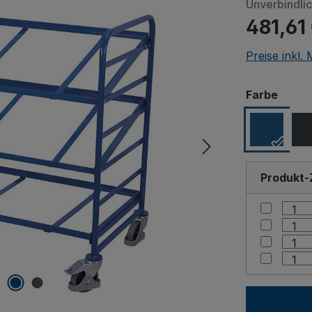
Unverbindli
481,61
Preise inkl.
Beim Abspi
ausw
Farbe
andere Quellen
auf "Erlaube
Produkt-