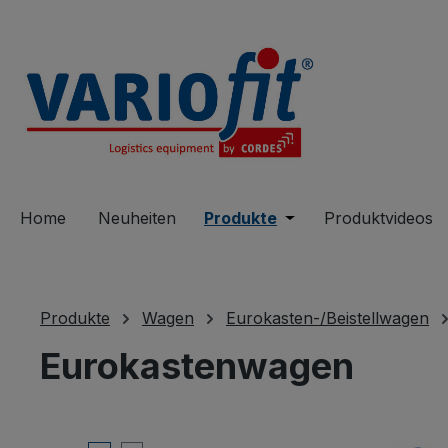
springen
Zur Hauptnavigation springen
Home
Neuheiten
Produkte
Öffne oder Schließe 
Produktvideos
Produkte
Wagen
Eurokasten-/Beistellwagen
Eurokastenwagen