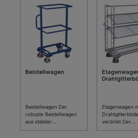
Beistellwagen
Etagenwagen
Drahtgitterb
verzinkt
Beistellwagen Der
Etagenwagen m
robuste Beistellwagen
Drahtgitterböd
aus stabiler
verzinkt Der
Stahlschweißkonstrukti
Etagenwagen m
on bietet drei offene
Drahtgitterböd