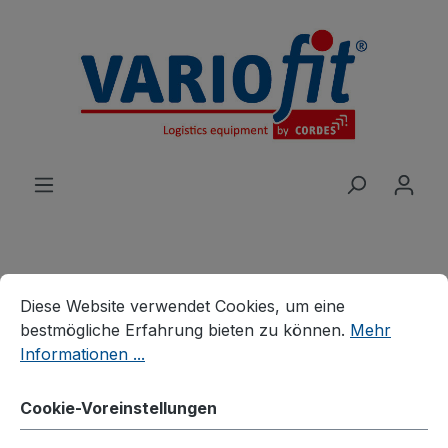
alt springen
Cookie-Voreinstellungen
Diese Website verwendet Cookies, um eine bestmögliche E
Produkte
Wagen
Diese Website verwendet Cookies, um eine
Eurokasten-/Beistellwagen
bestmögliche Erfahrung bieten zu können.
Mehr
Eurokastenwagen
Informationen ...
Eurokastenwagen
Cookie-Voreinstellungen