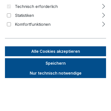
Technisch erforderlich
Bildergalerie überspringen
Statistiken
f
Komfortfunktionen
n
Alle Cookies akzeptieren
Speichern
Nur technisch notwendige
Unverbindliche Preisempfehlung (UVP):
796,63 €
Brutto
Netto
Preise inkl. MwSt. inkl. Versandkosten