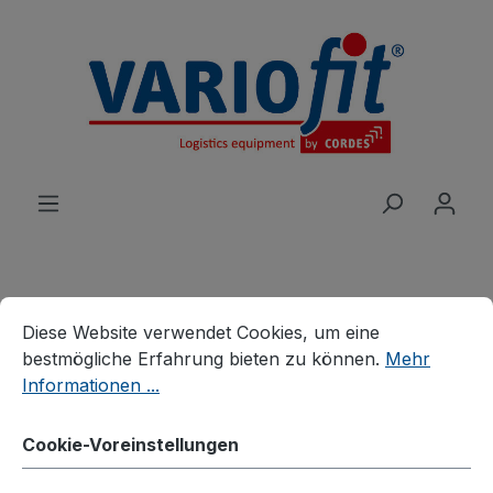
alt springen
Cookie-Voreinstellungen
Diese Website verwendet Cookies, um eine bestmögliche E
Produkte
Branchenlösungen
Diese Website verwendet Cookies, um eine
Palettenhandling
Palettenfahrgestelle
bestmögliche Erfahrung bieten zu können.
Mehr
Informationen ...
Fahrgestell mit 2
Cookie-Voreinstellungen
Winkelrahmen