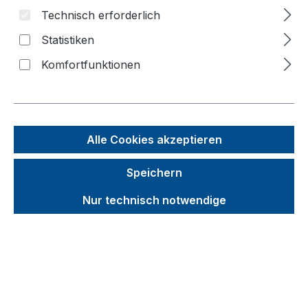
Technisch erforderlich
Bildergalerie überspringen
Statistiken
Komfortfunktionen
f
n
Alle Cookies akzeptieren
Speichern
Nur technisch notwendige
Unverbindliche Preisempfehlung (UVP):
476,61 €
Brutto
Netto
Preise inkl. MwSt. inkl. Versandkosten