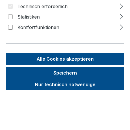
Technisch erforderlich
Bildergalerie überspringen
Statistiken
Komfortfunktionen
f
n
Alle Cookies akzeptieren
Speichern
Nur technisch notwendige
Unverbindliche Preisempfehlung (UVP):
587,62 €
Brutto
Netto
Preise inkl. MwSt. inkl. Versandkosten