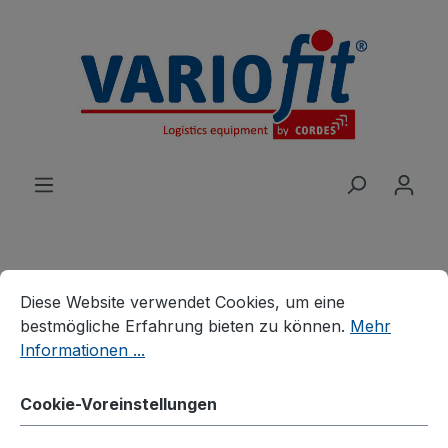
alt springen
Cookie-Voreinstellungen
Diese Website verwendet Cookies, um eine bestmögliche E
Produkte
Branchenlösungen
Diese Website verwendet Cookies, um eine
Palettenhandling
Palettenfahrgestelle
bestmögliche Erfahrung bieten zu können.
Mehr
Informationen ...
Fahrgestell mit 2
Cookie-Voreinstellungen
Winkelrahmen