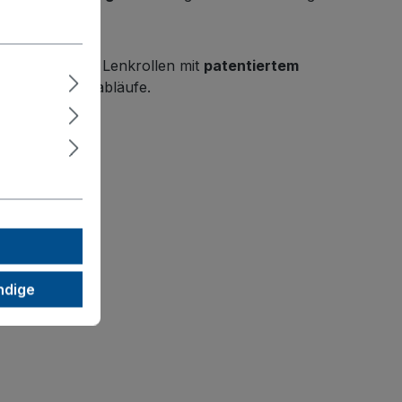
 Fahren. Zwei Lenkrollen mit
patentiertem
volle Logistikabläufe.
ndige