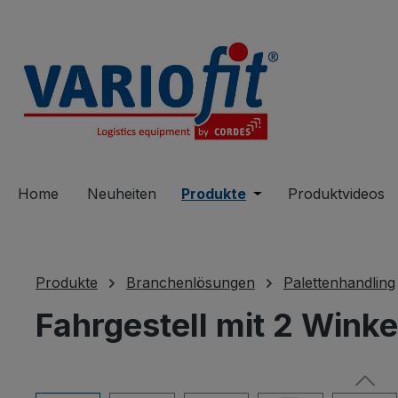
springen
Zur Hauptnavigation springen
Home
Neuheiten
Produkte
Öffne oder Schließe 
Produktvideos
Produkte
Branchenlösungen
Palettenhandling
Fahrgestell mit 2 Wink