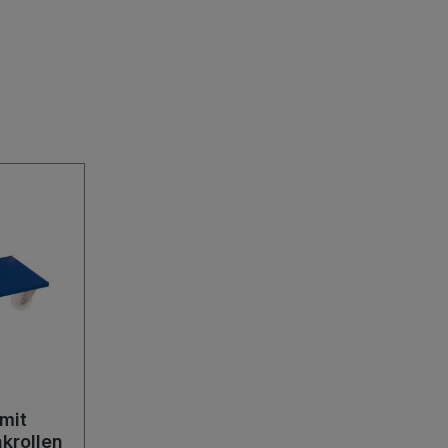
mit
krollen