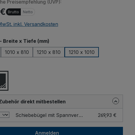
che Preisempfehlung (UVP):
 €
Brutto
Netto
 MwSt. inkl. Versandkosten
auswählen
- Breite x Tiefe (mm)
1010 x 810
1210 x 810
1210 x 1010
ählen
Zubehör direkt mitbestellen
Schiebebügel mit Spannverschluss für Fahrgestelle Farbe: RAL 5010
269,93 €
Anmelden