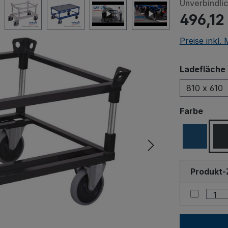
Unverbindli
496,12
Preise inkl.
Ladefläche 
810 x 610
ausw
Farbe
Produkt-