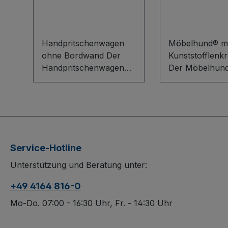
Handpritschenwagen
Möbelhund® mi
ohne Bordwand Der
Kunststofflenkr
Handpritschenwagen
Der Möbelhund
ohne Bordwand
Kunststofflenkro
überzeugt durch eine
Ihr zuverlässig
robuste
Partner für mü
Schweißkonstruktion
Transport sch
aus Stahl mit gut
Möbel und Kart
sichtbaren
robuste Sperrh
Service-Hotline
Sicherheitsreflektoren.
mit blauem
Unterstützung und Beratung unter:
Die Deichsel mit
Antirutschbelag
Sicherheitshandgriff
für sicheren Ha
+49 4164 816-0
und Softgriffschlauch
während die w
sorgt für komfortables
Kunststoffräder
Mo-Do. 07:00 - 16:30 Uhr, Fr. - 14:30 Uhr
Manövrieren, während
Präzisions-
die automatische Fahr-
Rillenkugellager