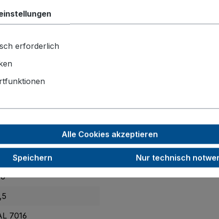
einstellungen
aden- und Fußschutz ermöglichen leises, bodenschonendes
sch erforderlich
 präzise Kontrolle und sicheren Stand – ideal für anspruchs
iken
70 x 1070 x 720
tfunktionen
10 x 1010
ermoplastisches Gummi
Alle Cookies akzeptieren
00
0
Speichern
Nur technisch notwe
00
,5
AL 7016