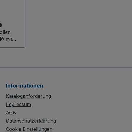
t
ollen
® mit
llen ist
er
helosen
werer
ons. Die
olzplatte
Informationen
 sorgt
Kataloganforderung
lt,
Impressum
eißen
AGB
 mit
Datenschutzerklärung
Cookie Einstellungen
 leises