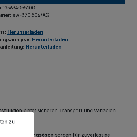
4035694055100
mmer:
sw-870.506/AG
tt:
Herunterladen
ungsanalyse:
Herunterladen
anleitung:
Herunterladen
struktion
bietet sicheren Transport und variablen
en zu können.
Mehr Informationen ...
ten zu
 und
Befestigungsösen
sorgen für zuverlässige