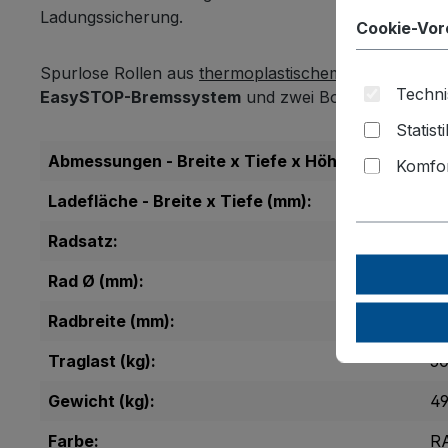
Ladungssicherung.
Cookie-Vor
Spurlose Rollen aus
thermoplastischem Gummi
mit F
Techni
EasySTOP-Bremssystem
und zwei Bockrollen bieten
Statist
Abmessungen - Breite x Tiefe x Höhe (mm):
12
Komfor
Ladefläche - Breite x Tiefe (mm):
12
Radsatz:
Th
Rad Ø (mm):
2
Radbreite (mm):
4
Traglast (kg):
5
Gewicht (kg):
49
Farbe:
R