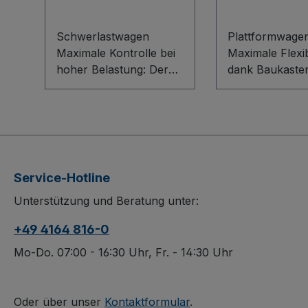
Schwerlastwagen
Plattformwage
Maximale Kontrolle bei
Maximale Flexibi
hoher Belastung: Der
dank Baukaste
Schwerlastwagen im
System mit inn
flexiblen Baukasten-
L-Profil für ein
System überzeugt
besonders stab
durch eine stabile
Bodenkonstrukt
Stahlschweißkonstrukti
Ladefläche aus
on, dauerhaft
Holzwerkstoffpl
Service-Hotline
oberflächengeschützt
dauerhaft
Unterstützung und Beratung unter:
sowie schlag- und
oberflächenges
kratzfest. Spurlos
schlag- und kra
+49 4164 816-0
laufende, graue Räder
ideal für den h
aus thermoplastischem
Arbeitsalltag. D
Mo-Do. 07:00 - 16:30 Uhr, Fr. - 14:30 Uhr
Gummi und
„spurlos“ lauf
Elastikvollgummi mit
Bereifung aus
Präzisions-
thermoplastis
Oder über unser
Kontaktformular
.