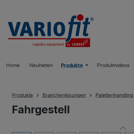
springen
Zur Hauptnavigation springen
Home
Neuheiten
Produkte
Öffne oder Schließe 
Produktvideos
Produkte
Branchenlösungen
Palettenhandling
Fahrgestell