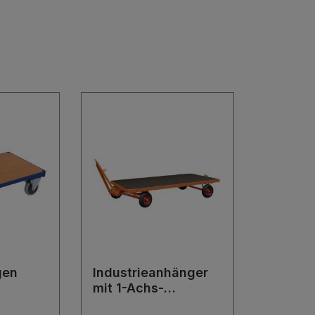
gen
Industrieanhänger
mit 1-Achs-
Drehschemellenkun