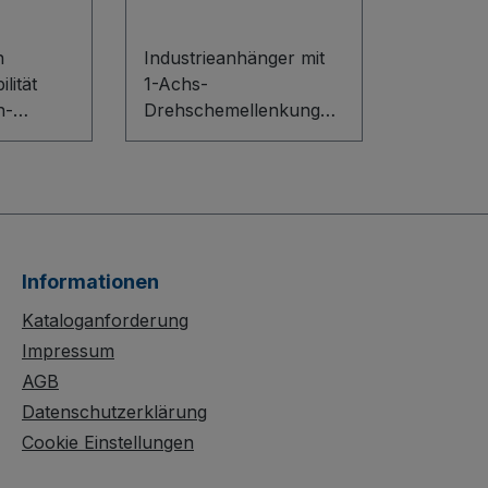
g
n
Industrieanhänger mit
lität
1-Achs-
n-
Drehschemellenkung
ovativem
Extrem robust und
e
perfekt für den harten
ile
Industriealltag: Der
ion. Die
Industrieanhänger mit
1-Achs-
atte ist
Drehschemellenkung
Informationen
überzeugt durch eine
chützt,
pulsgeschweißte
Kataloganforderung
tzfest –
Stahlkonstruktion mit
Impressum
arten
abgerundeten Ecken,
AGB
ie graue,
rutschhemmender
Datenschutzerklärung
ende
Siebdruck-Ladefläche
Cookie Einstellungen
und schwerem
chem
Präzisions-