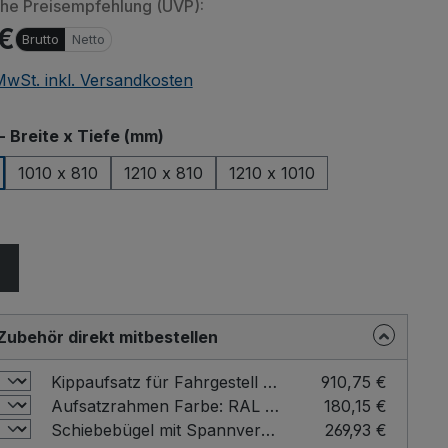
che Preisempfehlung (UVP):
 €
Brutto
Netto
 MwSt. inkl. Versandkosten
auswählen
- Breite x Tiefe (mm)
1010 x 810
1210 x 810
1210 x 1010
ählen
Zubehör direkt mitbestellen
Kippaufsatz für Fahrgestell Farbe: RAL 5010
910,75 €
Aufsatzrahmen Farbe: RAL 5010 / Ladefläche - Breite x Tiefe (mm): 810 x 610
180,15 €
Schiebebügel mit Spannverschluss für Fahrgestelle Farbe: RAL 5010
269,93 €