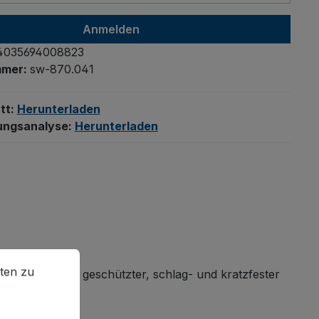
Anmelden
4035694008823
mmer:
sw-870.041
tt:
Herunterladen
ungsanalyse:
Herunterladen
en zu können.
Mehr Informationen ...
ten zu
 mit dauerhaft geschützter, schlag- und kratzfester
 Lageralltag.