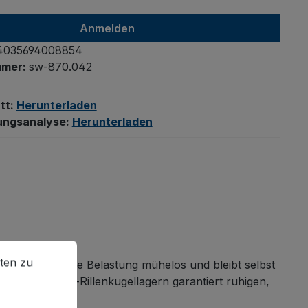
Anmelden
4035694008854
mmer:
sw-870.042
tt:
Herunterladen
ungsanalyse:
Herunterladen
en zu können.
Mehr Informationen ...
ten zu
ktion trägt
hohe Belastung
mühelos und bleibt selbst
it Präzisions-Rillenkugellagern garantiert ruhigen,