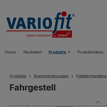
springen
Zur Hauptnavigation springen
Home
Neuheiten
Produkte
Öffne oder Schließe 
Produktvideos
Produkte
Branchenlösungen
Palettenhandling
Fahrgestell