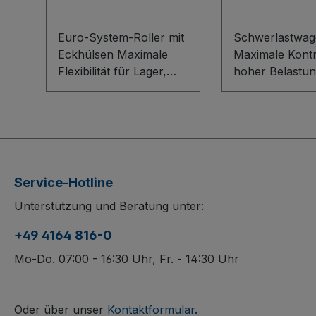
Euro-System-Roller mit
Schwerlastwag
Eckhülsen Maximale
Maximale Kontr
Flexibilität für Lager,
hoher Belastun
Produktion und
Schwerlastwag
Versand: Der Euro-
flexiblen Bauka
System-Roller mit
System überze
Eckhülsen ist die
durch eine stab
robuste
Stahlschweißko
Schweißkonstruktion
on, dauerhaft
Service-Hotline
aus Winkelstahl für
oberflächenges
Unterstützung und Beratung unter:
Kunststoffkisten im
sowie schlag- 
Format 600 x 400 mm.
kratzfest. Spur
+49 4164 816-0
Die dauerhaft
laufende, grau
oberflächengeschützte,
aus thermopla
Mo-Do. 07:00 - 16:30 Uhr, Fr. - 14:30 Uhr
schlag- und kratzfeste
Gummi und
Ausführung garantiert
Elastikvollgumm
lange Einsatzzeiten. Vier
Präzisions-
Oder über unser
Kontaktformular
.