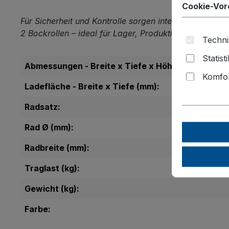
Cookie-Vor
Für Sicherheit und Kontrolle sorgen integrierter Fuß
2 Bockrollen – ideal für Lager, Produktion und Versa
Techni
Statist
Abmessungen - Breite x Tiefe x Höhe (mm):
Komfor
Ladefläche - Breite x Tiefe (mm):
Radsatz:
Rad Ø (mm):
Radbreite (mm):
Traglast (kg):
Gewicht (kg):
Farbe: