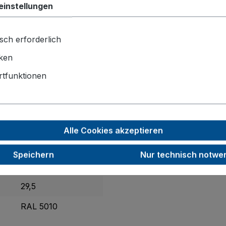
einstellungen
schutz, praktische Fangecken , Befestigungsösen sowie 2 L
ndbereiche.
sch erforderlich
iken
870 x 670 x 350
tfunktionen
810 x 610
Elastikvollgummi
200
Alle Cookies akzeptieren
50
Speichern
Nur technisch notwe
1200
29,5
RAL 5010