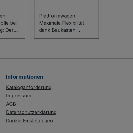
en
Plattformwagen
olle bei
Maximale Flexibilität
g: Der
dank Baukasten-
en im
System mit innovativem
sten-
L-Profil für eine
ugt
besonders stabile
ile
Bodenkonstruktion. Die
nstrukti
Ladefläche aus
Holzwerkstoffplatte ist
Informationen
chützt
dauerhaft
und
oberflächengeschützt,
Kataloganforderung
los
schlag- und kratzfest –
Impressum
e Räder
ideal für den harten
AGB
stischem
Arbeitsalltag. Die graue,
Datenschutzerklärung
„spurlos“ laufende
Cookie Einstellungen
i mit
Bereifung aus
thermoplastischem