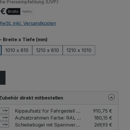
che Preisempfehlung (UVP):
 €
Brutto
Netto
 MwSt. inkl. Versandkosten
auswählen
- Breite x Tiefe (mm)
1010 x 810
1210 x 810
1210 x 1010
ählen
Zubehör direkt mitbestellen
Kippaufsatz für Fahrgestell Farbe: RAL 5010
910,75 €
Aufsatzrahmen Farbe: RAL 5010 / Ladefläche - Breite x Tiefe (mm): 810 x 610
180,15 €
Schiebebügel mit Spannverschluss für Fahrgestelle Farbe: RAL 5010
269,93 €