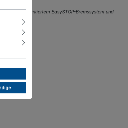
enkrollen mit patentiertem EasySTOP-Bremssystem und
ndige