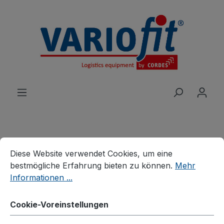
alt springen
Cookie-Voreinstellungen
Diese Website verwendet Cookies, um eine bestmögliche E
Produkte
Branchenlösungen
Diese Website verwendet Cookies, um eine
Palettenhandling
Palettenfahrgestelle
bestmögliche Erfahrung bieten zu können.
Mehr
Informationen ...
Fahrgestell
Cookie-Voreinstellungen