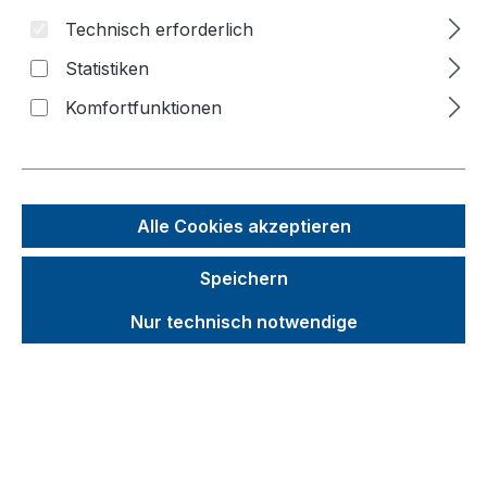
Bildergalerie überspringen
Technisch erforderlich
f
Statistiken
n
Komfortfunktionen
Alle Cookies akzeptieren
Speichern
Nur technisch notwendige
Unverbindliche Preisempfehlung (UVP):
974,69 €
Brutto
Netto
Preise inkl. MwSt. inkl. Versandkosten