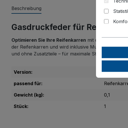
Techni
Beschreibung
Statist
Komfor
Gasdruckfeder für Reifenkar
Optimieren Sie Ihre Reifenkarren
mit dieser hochwe
der Reifenkarren und wird inklusive Mutter M8/3D, ge
und ohne Zusatzteile – für maximale Stabilität und la
Version:
neu
passend für:
Reifenkarr
Gewicht (kg):
0,1
Stück:
1