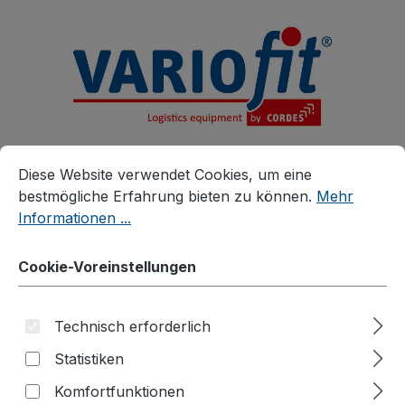
alt springen
Cookie-Voreinstellungen
Diese Website verwendet Cookies, um eine bestmögliche E
Diese Website verwendet Cookies, um eine
bestmögliche Erfahrung bieten zu können.
Mehr
Informationen ...
Cookie-Voreinstellungen
Produkte
Zubehör
Zusatzartikel
Zubehör für verzinkte Kommissionierwagen
Technisch erforderlich
Getränkehalter
Statistiken
Komfortfunktionen