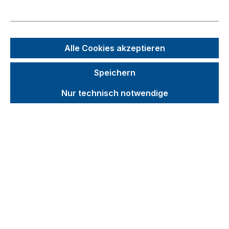
Bildergalerie überspringen
Alle Cookies akzeptieren
Speichern
Nur technisch notwendige
Unverbindliche Preisempfehlung (UVP):
19,44 €
Brutto
Netto
Preise inkl. MwSt. inkl. Versandkosten
Anmelden
GTIN/EAN:
4035694038769
Produktnummer:
zsw-100.001