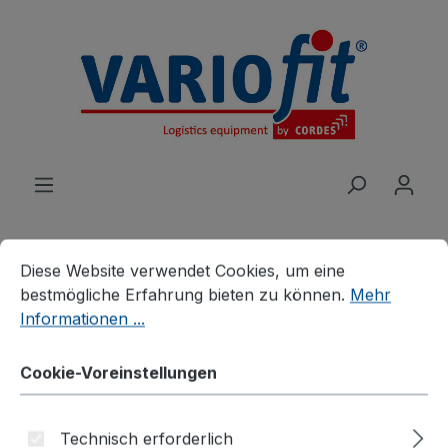
alt springen
Cookie-Voreinstellungen
Diese Website verwendet Cookies, um eine bestmögliche E
Diese Website verwendet Cookies, um eine
bestmögliche Erfahrung bieten zu können.
Mehr
Produkte
Roller
Griffroller
Informationen ...
Griffroller mit Boden
Cookie-Voreinstellungen
Bildergalerie überspringen
Technisch erforderlich