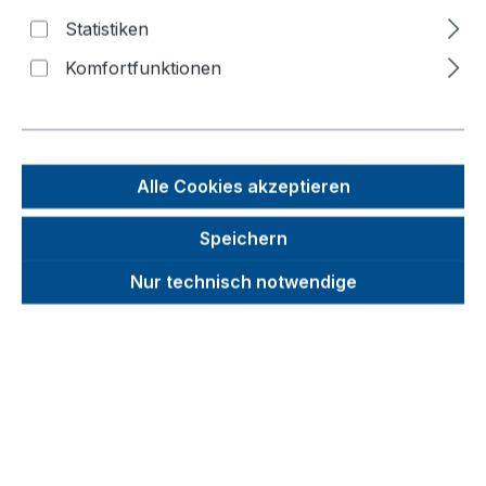
Statistiken
f
n
Komfortfunktionen
Alle Cookies akzeptieren
Speichern
Nur technisch notwendige
Unverbindliche Preisempfehlung (UVP):
188,32 €
Brutto
Netto
Preise inkl. MwSt. inkl. Versandkosten
auswählen
Farbe