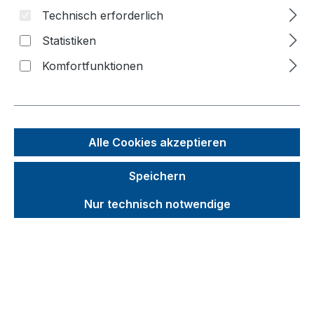
Technisch erforderlich
Bildergalerie überspringen
Statistiken
Komfortfunktionen
Alle Cookies akzeptieren
Speichern
Nur technisch notwendige
Unverbindliche Preisempfehlung (UVP):
1.073,24 €
Brutto
Netto
Preise inkl. MwSt. inkl. Versandkosten