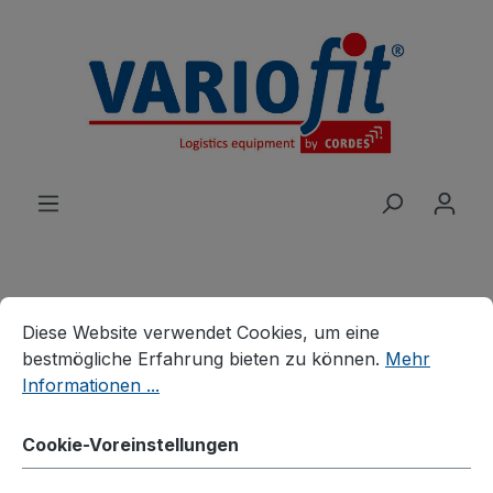
alt springen
Cookie-Voreinstellungen
Diese Website verwendet Cookies, um eine bestmögliche E
Produkte
Wagen
Bügel-/Kastenwagen
Diese Website verwendet Cookies, um eine
Kastenwagen fest verschweißt
bestmögliche Erfahrung bieten zu können.
Mehr
Informationen ...
Holzkastenwagen mit
Cookie-Voreinstellungen
Deckel fest verschweißt