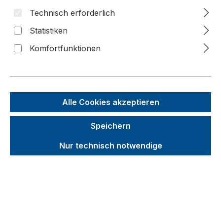
Bildergalerie überspringen
Technisch erforderlich
Statistiken
Komfortfunktionen
Alle Cookies akzeptieren
Speichern
Nur technisch notwendige
Unverbindliche Preisempfehlung (UVP):
450,32 €
Brutto
Netto
Preise inkl. MwSt. inkl. Versandkosten