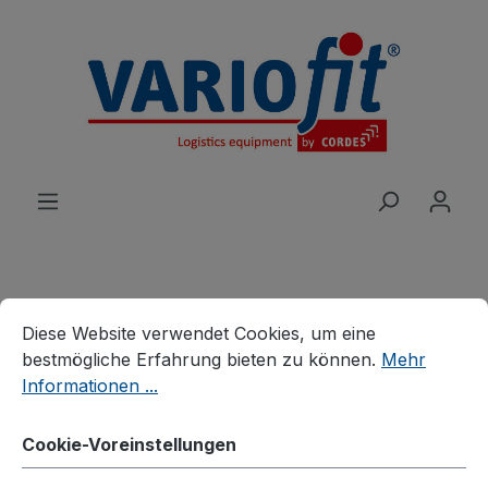
alt springen
Cookie-Voreinstellungen
Diese Website verwendet Cookies, um eine bestmögliche E
Produkte
Wagen
Bügel-/Kastenwagen
Diese Website verwendet Cookies, um eine
Kastenwagen
bestmögliche Erfahrung bieten zu können.
Mehr
Informationen ...
Kastenwagen mit Draht
Cookie-Voreinstellungen