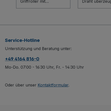
Griffroller mit
Draht überzeug
Kunststoffkiste ist die
flexibles Bauka
ideale Lösung für den
System für
sicheren und leisen
professionelle
innerbetrieblichen
Anwendungen. 
Transport. Die stabile
robuste L-Profi
Schweißkonstruktion
Bodenkonstrukt
Service-Hotline
aus Stahl mit offener
Holzwerkstoff-
Unterstützung und Beratung unter:
Ladefläche und
Ladefläche sorg
integrierter
Stabilität, wäh
+49 4164 816-0
Kunststoffkiste 600 x
herausnehmbar
400 mm (B/T) sorgt für
und Längswänd
Mo-Do. 07:00 - 16:30 Uhr, Fr. - 14:30 Uhr
Übersicht und Ordnung
Drahtgitter (50
bei jedem Einsatz. Dank
mm, 200 mm h
der dauerhaft
maximale Flexibi
Oder über unser
Kontaktformular
.
oberflächengeschützte
bieten. Die dau
n, schlag- und
oberflächenges
kratzfesten Ausführung
schlag- und kra
bleibt der Roller auch
Ausführung gar