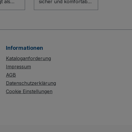
t als
sicher und komfortabel
sten-
im Handling: Dieser
Handpritschenwagen
mit stabiler
Die
Schweißkonstruktion
l-
aus Stahl und
ion mit
Sicherheitsreflektoren
Informationen
ist der ideale Helfer für
t für
Transportaufgaben im
Kataloganforderung
rend
Innen- und
Impressum
e Stirn-
Außenbereich. Drei
AGB
e aus
abklappbare
Datenschutzerklärung
 x 50
Bordwände (Höhe 210
Cookie Einstellungen
och)
mm) mit
lität
Spannverschluss
erhaft
ermöglichen ein
chützte,
bequemes Be- und
tzfeste
Entladen. Die
antiert
Ladefläche aus