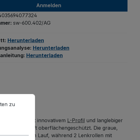
Anmelden
4035694077324
mmer:
sw-600.402/AG
tt:
Herunterladen
ungsanalyse:
Herunterladen
anleitung:
Herunterladen
en zu können.
Mehr Informationen ...
ten zu
sten-System mit innovativem
L-Profil
und langlebiger
sowie dauerhaft oberflächengeschützt. Die graue,
rantiert ruhigen Lauf, während 2 Lenkrollen mit