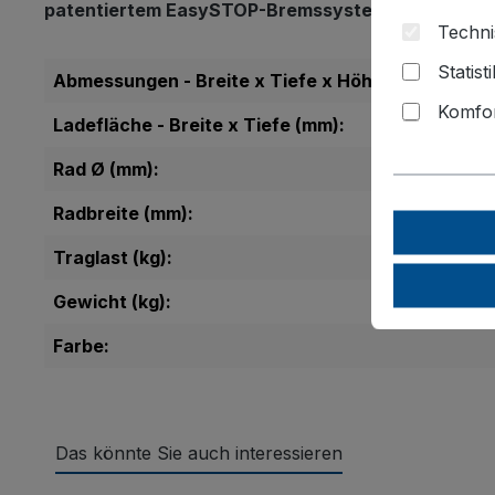
patentiertem EasySTOP-Bremssystem
und 2 Bockro
Techni
Statist
Abmessungen - Breite x Tiefe x Höhe (mm):
Komfor
Ladefläche - Breite x Tiefe (mm):
Rad Ø (mm):
Radbreite (mm):
Traglast (kg):
Gewicht (kg):
Farbe:
Das könnte Sie auch interessieren