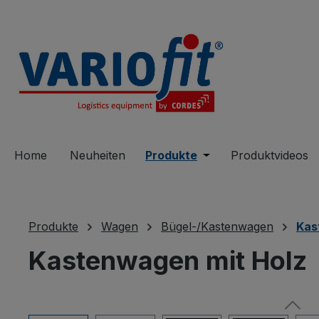
springen
Zur Hauptnavigation springen
Home
Neuheiten
Produkte
Öffne oder Schließe 
Produktvideos
Produkte
Wagen
Bügel-/Kastenwagen
Kas
Kastenwagen mit Holz