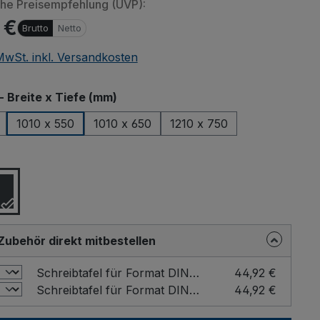
che Preisempfehlung (UVP):
 €
Brutto
Netto
 MwSt. inkl. Versandkosten
auswählen
- Breite x Tiefe (mm)
1010 x 550
1010 x 650
1210 x 750
ählen
Zubehör direkt mitbestellen
Schreibtafel für Format DIN A4 Farbe: Grau / Format: DIN A4 hoch
44,92 €
Schreibtafel für Format DIN A4 Farbe: Grau / Format: DIN A4 quer
44,92 €