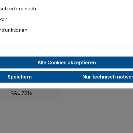
llen inklusive Faden- und Fußschutz für komfortables, si
sch erforderlich
iken
1125 x 600 x 1015
tfunktionen
1010 x 550
200
40
Alle Cookies akzeptieren
500
Speichern
Nur technisch notwe
35,0
RAL 7016