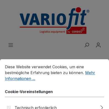
alt springen
Cookie-Voreinstellungen
Diese Website verwendet Cookies, um eine bestmögliche E
Diese Website verwendet Cookies, um eine
bestmögliche Erfahrung bieten zu können.
Mehr
Produkte
Wagen
Klappbügelwagen
Informationen ...
Klappbügelwagen mit 2
Cookie-Voreinstellungen
Etagen
Technisch erforderlich