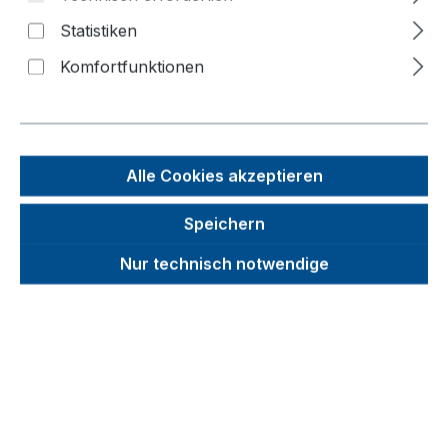
Bildergalerie überspringen
Statistiken
Komfortfunktionen
Alle Cookies akzeptieren
Speichern
Nur technisch notwendige
Unverbindliche Preisempfehlung (UVP):
458,91 €
Brutto
Netto
Preise inkl. MwSt. inkl. Versandkosten