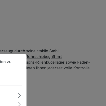
rzeugt durch seine stabile Stahl-
en zu können.
Mehr Informationen ...
he.
Klappbarer Rohrschiebegriff mit
ten zu
len mit Präzisions-Rillenkugellager sowie Faden-
ockrollen bieten Ihnen jederzeit volle Kontrolle