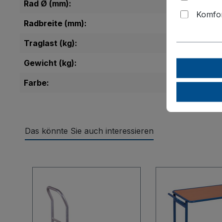
Rad Ø (mm):
Komfor
Radbreite (mm):
Traglast (kg):
Gewicht (kg):
Farbe:
Das könnte Sie auch interessieren
Produktgalerie überspringen