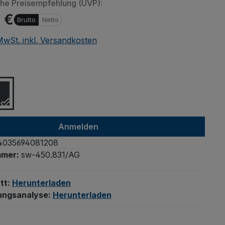
che Preisempfehlung (UVP):
 €
Brutto
Netto
 MwSt. inkl. Versandkosten
ählen
Anmelden
4035694081208
mmer:
sw-450.831/AG
tt:
Herunterladen
ungsanalyse:
Herunterladen