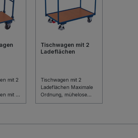
wagen
Tischwagen mit 2
Ladeflächen
en mit 2
Tischwagen mit 2
Ladeflächen Maximale
en mit 2
Ordnung, mühelose
 robuste
Mobilität: Der
nstrukti
Tischwagen mit 2
er
Ladeflächen überzeugt
durch sein flexibles
Baukasten-System mit