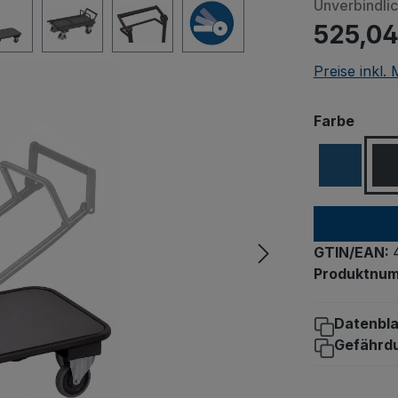
Unverbindli
525,04
Preise inkl.
ausw
Farbe
GTIN/EAN:
Produktnu
Datenbla
Gefährd