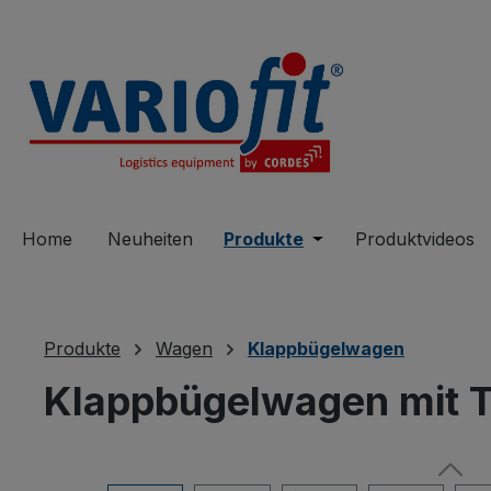
springen
Zur Hauptnavigation springen
Home
Neuheiten
Produkte
Öffne oder Schließe 
Produktvideos
Produkte
Wagen
Klappbügelwagen
Klappbügelwagen mit 