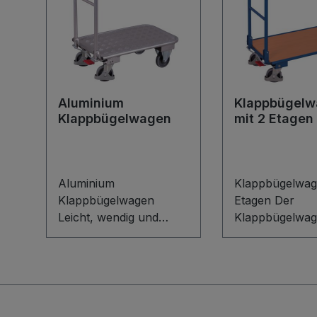
Aluminium
Klappbügel
Klappbügelwagen
mit 2 Etagen
Aluminium
Klappbügelwag
Klappbügelwagen
Etagen Der
Leicht, wendig und
Klappbügelwag
robust: Der Aluminium
Etagen vereint
Klappbügelwagen
Stahlschweißko
überzeugt durch eine
on mit maximal
stabile
Flexibilität. Der
Schweißkonstruktion
klappbare