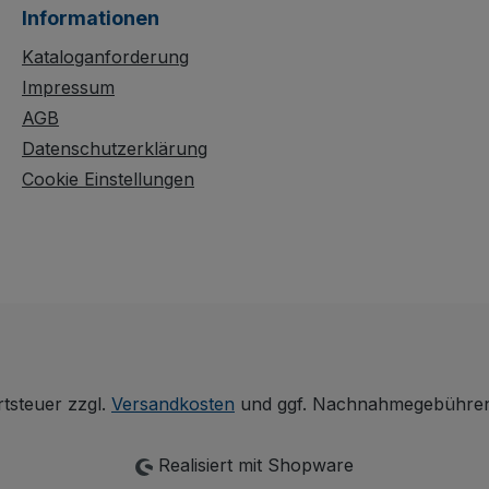
it
robuster
Informationen
 die
Bodenkonstruktion im
bere
innovativen L-Profil.
Kataloganforderung
hen ein
Holzwerkstoffplatten
Impressum
sten,
mit 15 mm hohem Rand
AGB
tere
schützen Ihr
Datenschutzerklärung
rzeit
Transportgut, während
Cookie Einstellungen
Etagen aus Winkelstahl
e
für Stabilität sorgen. Die
latten,
dauerhaft
oberflächengeschützte,
chützt,
schlag- und kratzfeste
d
Ausführung garantiert
graue,
lange Einsatzzeiten.
de
Spurlose Räder aus
thermoplastischem
rtsteuer zzgl.
Versandkosten
und ggf. Nachnahmegebühren,
chem
Gummi mit Faden- und
Fußschutz sowie 2
Realisiert mit Shopware
 mit
Lenkrollen mit