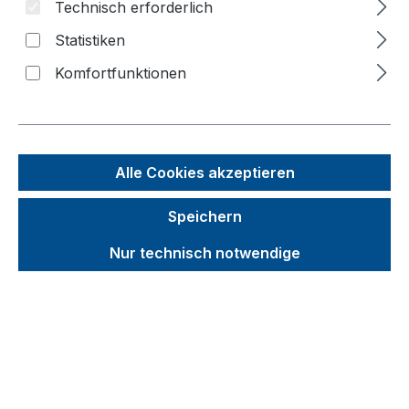
Technisch erforderlich
Statistiken
Komfortfunktionen
Alle Cookies akzeptieren
Speichern
Nur technisch notwendige
Produktvorteile
Durchladbar
Unverbindliche Preisempfehlung (UVP):
264,93 €
Brutto
Netto