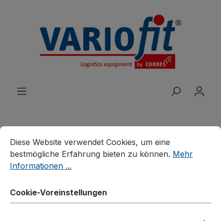
alt springen
Cookie-Voreinstellungen
Diese Website verwendet Cookies, um eine bestmögliche E
Diese Website verwendet Cookies, um eine
Produkte
Wagen
Klappbügelwagen
bestmögliche Erfahrung bieten zu können.
Mehr
Informationen ...
Klappbügelwagen
Cookie-Voreinstellungen
Bildergalerie überspringen