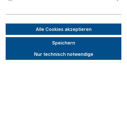
Bildergalerie überspringen
Alle Cookies akzeptieren
Speichern
Nur technisch notwendige
Unverbindliche Preisempfehlung (UVP):
173,80 €
Brutto
Netto
Preise inkl. MwSt. inkl. Versandkosten
auswählen
für Ladefläche - Breite x Tiefe (mm)
850 x 500
1000 x 600
1000 x 700
1200 x 800