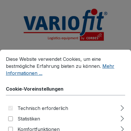
alt springen
Cookie-Voreinstellungen
Diese Website verwendet Cookies, um eine bestmögliche E
Diese Website verwendet Cookies, um eine
bestmögliche Erfahrung bieten zu können.
Mehr
Informationen ...
Produkte
Zubehör
Zusatzartikel
Cookie-Voreinstellungen
Zubehör für schwere Tischwagen
Kunststoffladefläche
Technisch erforderlich
Statistiken
Komfortfunktionen