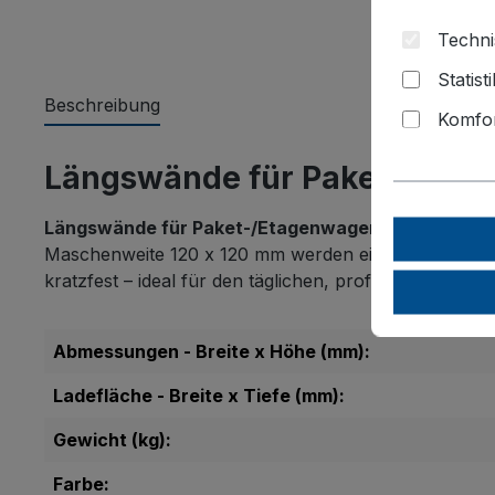
Techni
Statist
Beschreibung
Komfor
Längswände für Paket-/Etag
Längswände für Paket-/Etagenwagen, hoch
bieten
Maschenweite 120 x 120 mm werden einfach eingehäng
kratzfest – ideal für den täglichen, professionellen E
Abmessungen - Breite x Höhe (mm):
Ladefläche - Breite x Tiefe (mm):
Gewicht (kg):
Farbe: