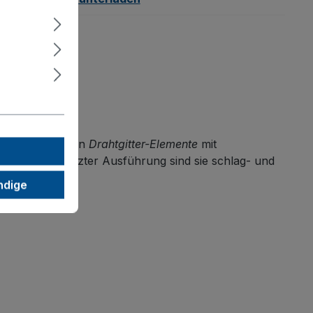
er. Die robusten
Drahtgitter-Elemente
mit
flächengeschützter Ausführung sind sie schlag- und
ndige