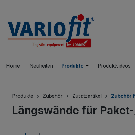
springen
Zur Hauptnavigation springen
Home
Neuheiten
Produkte
Öffne oder Schließe 
Produktvideos
Produkte
Zubehör
Zusatzartikel
Zubehör 
Längswände für Paket