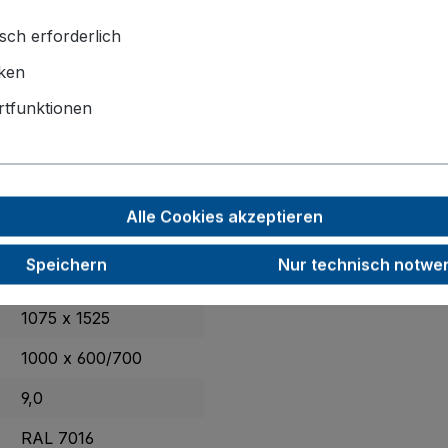
sch erforderlich
iken
tfunktionen
enwagen, hoch
 eine
zuverlässige seitliche Sicherung
für Ihre Transportgüt
Alle Cookies akzeptieren
t und sitzen starr sowie formstabil. Dank dauerhaft ober
insatz in Lager, Versand und Produktion.
Speichern
Nur technisch notwe
1075 x 1525
1000 x 600/700
9,0
RAL 7016