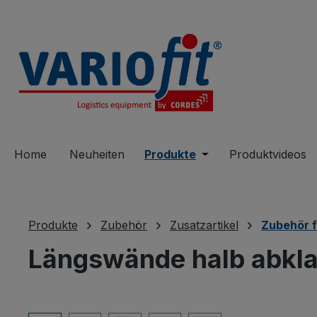
springen
Zur Hauptnavigation springen
Home
Neuheiten
Produkte
Öffne oder Schließe 
Produktvideos
Produkte
Zubehör
Zusatzartikel
Zubehör 
Längswände halb abkla