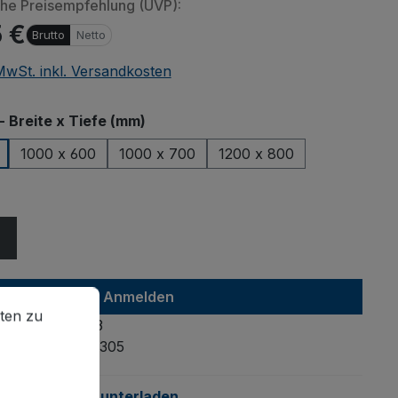
che Preisempfehlung (UVP):
 €
Brutto
Netto
 MwSt. inkl. Versandkosten
auswählen
- Breite x Tiefe (mm)
1000 x 600
1000 x 700
1200 x 800
ählen
en zu können.
Mehr Informationen ...
Anmelden
ten zu
4035694033023
mmer:
gsw-500.305
anleitung:
Herunterladen