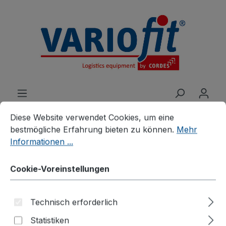
alt springen
Cookie-Voreinstellungen
Diese Website verwendet Cookies, um eine bestmögliche E
Diese Website verwendet Cookies, um eine
bestmögliche Erfahrung bieten zu können.
Mehr
Informationen ...
Produkte
Zubehör
Zusatzartikel
Zubehör für Etagen-/Paketwagen
Cookie-Voreinstellungen
Längswände halb
Technisch erforderlich
abklappbar für
Statistiken