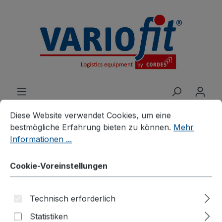
alt springen
Cookie-Voreinstellungen
Diese Website verwendet Cookies, um eine bestmögliche E
Diese Website verwendet Cookies, um eine
bestmögliche Erfahrung bieten zu können.
Mehr
Informationen ...
Produkte
Zubehör
Zusatzartikel
Zubehör für Etagen-/Paketwagen
Cookie-Voreinstellungen
Längswände halb
Technisch erforderlich
abklappbar für
Statistiken