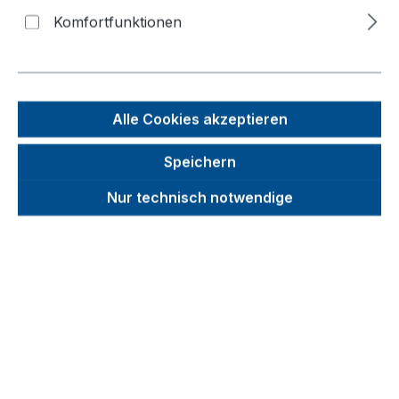
Paket-/Etagenwagen, hoch
Komfortfunktionen
Bildergalerie überspringen
Alle Cookies akzeptieren
Speichern
Nur technisch notwendige
Unverbindliche Preisempfehlung (UVP):
246,07 €
Brutto
Netto