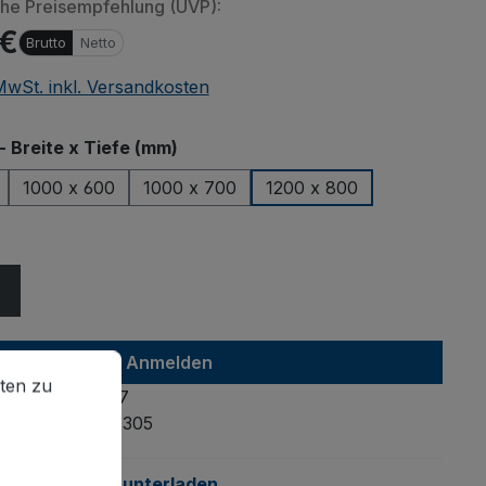
che Preisempfehlung (UVP):
 €
Brutto
Netto
 MwSt. inkl. Versandkosten
auswählen
- Breite x Tiefe (mm)
1000 x 600
1000 x 700
1200 x 800
ählen
en zu können.
Mehr Informationen ...
Anmelden
ten zu
4035694033047
mmer:
gsw-800.305
anleitung:
Herunterladen