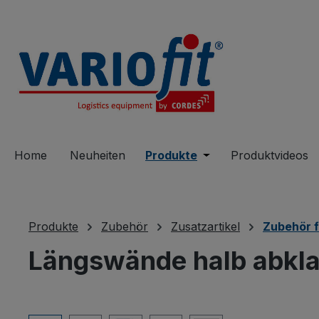
springen
Zur Hauptnavigation springen
Home
Neuheiten
Produkte
Öffne oder Schließe 
Produktvideos
Produkte
Zubehör
Zusatzartikel
Zubehör 
Längswände halb abkla