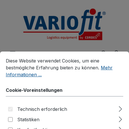
alt springen
Cookie-Voreinstellungen
Diese Website verwendet Cookies, um eine bestmögliche E
Diese Website verwendet Cookies, um eine
bestmögliche Erfahrung bieten zu können.
Mehr
Informationen ...
Produkte
Zubehör
Räder und Rollen
Cookie-Voreinstellungen
Rollen
Elektrisch leitfähige Vollgummirollen
Technisch erforderlich
Lenkrolle
Statistiken