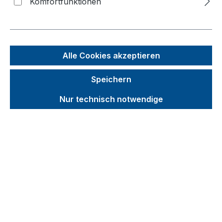
Komfortfunktionen
Bildergalerie überspringen
Alle Cookies akzeptieren
Speichern
Nur technisch notwendige
Unverbindliche Preisempfehlung (UVP):
133,51 €
Brutto
Netto
Preise inkl. MwSt. inkl. Versandkosten