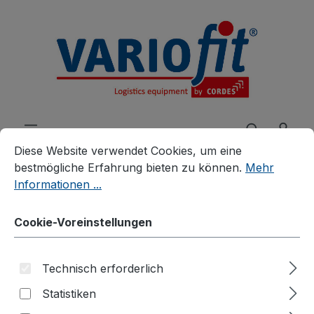
alt springen
Cookie-Voreinstellungen
Diese Website verwendet Cookies, um eine bestmögliche E
Diese Website verwendet Cookies, um eine
bestmögliche Erfahrung bieten zu können.
Mehr
Informationen ...
Produkte
Zubehör
Zusatzartikel
Cookie-Voreinstellungen
Zubehör für Karren
Luftrad mit Rillenprofil Ø
Technisch erforderlich
260 mm
Statistiken