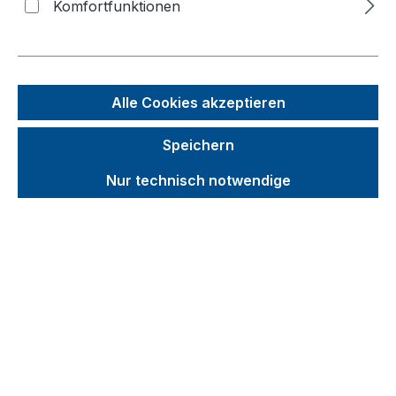
Komfortfunktionen
Bildergalerie überspringen
Alle Cookies akzeptieren
Speichern
Nur technisch notwendige
Unverbindliche Preisempfehlung (UVP):
35,57 €
Brutto
Netto
Preise inkl. MwSt. inkl. Versandkosten