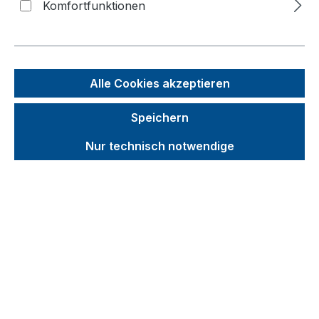
Komfortfunktionen
Bildergalerie überspringen
Alle Cookies akzeptieren
Speichern
Nur technisch notwendige
Unverbindliche Preisempfehlung (UVP):
53,41 €
Brutto
Netto
Preise inkl. MwSt. inkl. Versandkosten
auswählen
für Ladefläche - Breite x Tiefe (mm)