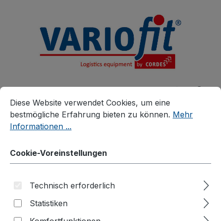
alt springen
Cookie-Voreinstellungen
Diese Website verwendet Cookies, um eine bestmögliche E
Diese Website verwendet Cookies, um eine
bestmögliche Erfahrung bieten zu können.
Mehr
Informationen ...
Produkte
Zubehör
Zusatzartikel
Cookie-Voreinstellungen
Zubehör für Werkstückwagen
Materialkasten
Technisch erforderlich
Statistiken