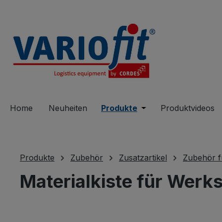
springen
Zur Hauptnavigation springen
Home
Neuheiten
Produkte
Öffne oder Schließe 
Produktvideos
Produkte
Zubehör
Zusatzartikel
Zubehör f
Materialkiste für Werk