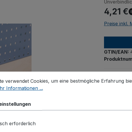
Unverbindli
4,21 €
Preise inkl.
GTIN/EAN:
Produktnu
stellungen
 verwendet Cookies, um eine bestmögliche Erfahrung biet
Gefährd
te verwendet Cookies, um eine bestmögliche Erfahrung bie
r Informationen ...
einstellungen
sch erforderlich