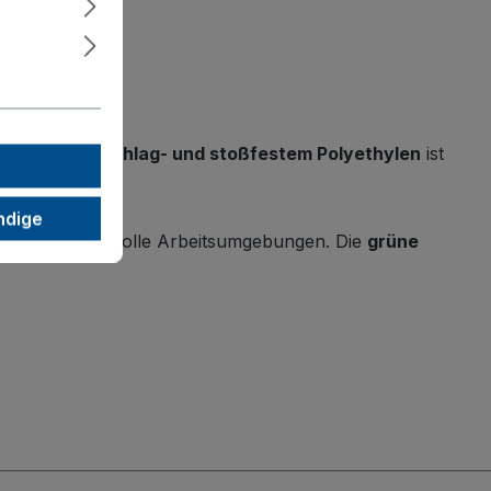
efertigt aus
schlag- und stoßfestem Polyethylen
ist
ndige
al für anspruchsvolle Arbeitsumgebungen. Die
grüne