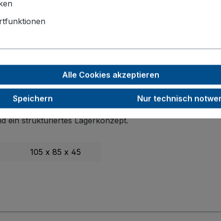
iken
tfunktionen
wagen
nung und Sicherheit in jeder Profi- oder Hobbywerkstatt. G
Alle Cookies akzeptieren
Speichern
Nur technisch notwe
tändig gegen Säuren, Öle und Laugen
, eignet sie sich ide
d ein strukturiertes Lagerkonzept.
105 x 85 x 45