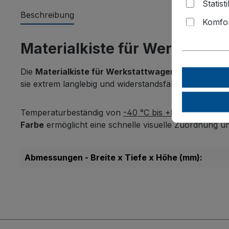
Statist
Beschreibung
Komfor
Materialkiste für Werkstatt
Die
Materialkiste für Werkstattwagen
sorgt für Ord
sie extrem langlebig und widerstandsfähig.
Temperaturbeständig von
-40 °C bis +80 °C
und
bes
Farbe
ermöglicht eine schnelle visuelle Zuordnung un
Abmessungen - Breite x Tiefe x Höhe (mm):