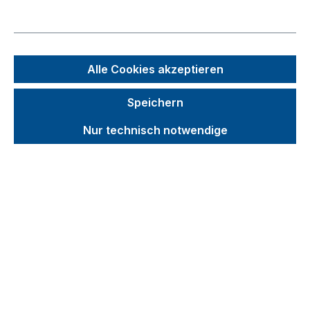
Bildergalerie überspringen
Alle Cookies akzeptieren
Speichern
Nur technisch notwendige
Unverbindliche Preisempfehlung (UVP):
12,89 €
Brutto
Netto
Preise inkl. MwSt. inkl. Versandkosten