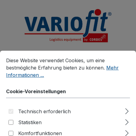
alt springen
Cookie-Voreinstellungen
Diese Website verwendet Cookies, um eine bestmögliche E
Diese Website verwendet Cookies, um eine
bestmögliche Erfahrung bieten zu können.
Mehr
Informationen ...
Produkte
Zubehör
Zusatzartikel
Cookie-Voreinstellungen
Zubehör für Werkstattwagen
Materialkisten für Werkstattwagen
Technisch erforderlich
Materialkiste für
Statistiken
Werkstattwagen
Komfortfunktionen