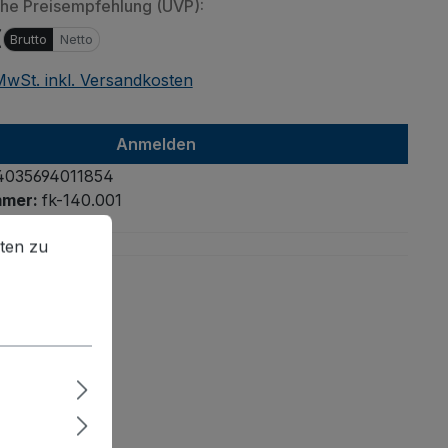
che Preisempfehlung (UVP):
€
Brutto
Netto
 MwSt. inkl. Versandkosten
Anmelden
4035694011854
mmer:
fk-140.001
en zu können.
Mehr Informationen ...
ten zu