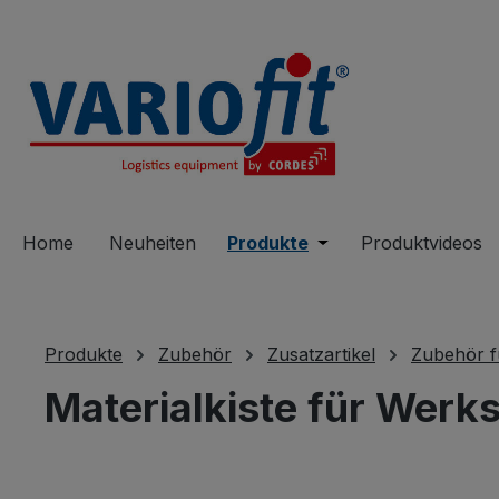
springen
Zur Hauptnavigation springen
Home
Neuheiten
Produkte
Öffne oder Schließe 
Produktvideos
Produkte
Zubehör
Zusatzartikel
Zubehör 
Materialkiste für Wer