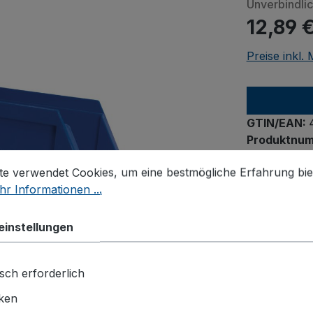
Unverbindli
12,89 
Preise inkl.
GTIN/EAN:
Produktnu
stellungen
 verwendet Cookies, um eine bestmögliche Erfahrung biet
te verwendet Cookies, um eine bestmögliche Erfahrung bie
r Informationen ...
einstellungen
sch erforderlich
iken