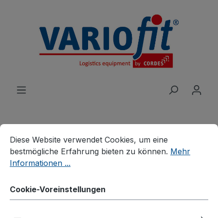
alt springen
Cookie-Voreinstellungen
Diese Website verwendet Cookies, um eine bestmögliche E
Diese Website verwendet Cookies, um eine
Produkte
Roller
Materialständer
bestmögliche Erfahrung bieten zu können.
Mehr
Informationen ...
Materialständer
Cookie-Voreinstellungen
Bildergalerie überspringen