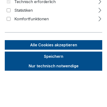
Technisch erforderlich
Statistiken
Komfortfunktionen
Alle Cookies akzeptieren
Speichern
Nur technisch notwendige
Unverbindliche Preisempfehlung (UVP):
274,91 €
Brutto
Netto
Preise inkl. MwSt. inkl. Versandkosten
auswählen
Farbe