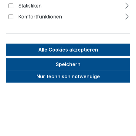
2 Stk.)
Statistiken
Komfortfunktionen
Bildergalerie überspringen
Alle Cookies akzeptieren
Speichern
Nur technisch notwendige
Unverbindliche Preisempfehlung (UVP):
161,66 €
Brutto
Netto
Preise inkl. MwSt. inkl. Versandkosten