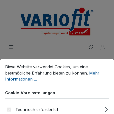
alt springen
Cookie-Voreinstellungen
Diese Website verwendet Cookies, um eine bestmögliche E
Diese Website verwendet Cookies, um eine
bestmögliche Erfahrung bieten zu können.
Mehr
Produkte
Branchenlösungen
Informationen ...
Veranstaltungen
Möbelhunde®
Cookie-Voreinstellungen
Möbelhund® - Europa mit
Kunststofflenkrollen (1 VE =
Technisch erforderlich