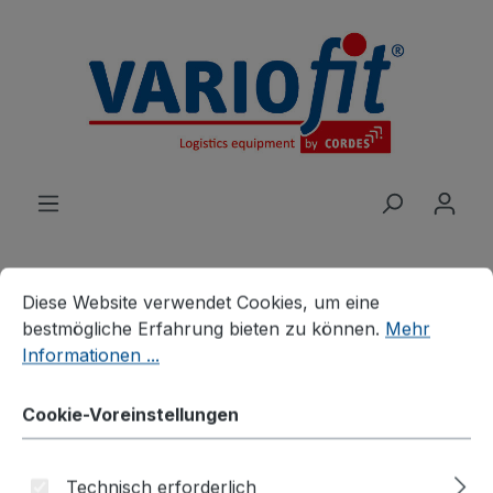
alt springen
Cookie-Voreinstellungen
Diese Website verwendet Cookies, um eine bestmögliche E
Diese Website verwendet Cookies, um eine
bestmögliche Erfahrung bieten zu können.
Mehr
Produkte
Branchenlösungen
Informationen ...
Veranstaltungen
Möbelhunde®
Möbelhund® mit
Cookie-Voreinstellungen
Kunststofflenkrollen (1 VE =
Technisch erforderlich