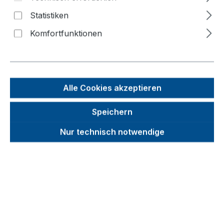
2 Stk.)
Statistiken
Komfortfunktionen
Bildergalerie überspringen
Alle Cookies akzeptieren
Speichern
Nur technisch notwendige
Unverbindliche Preisempfehlung (UVP):
155,56 €
Brutto
Netto
Preise inkl. MwSt. inkl. Versandkosten