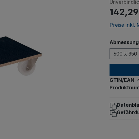
Unverbindli
142,29
Preise inkl.
Abmessungen
600 x 350 
GTIN/EAN:
Produktnu
Datenbla
Gefährd