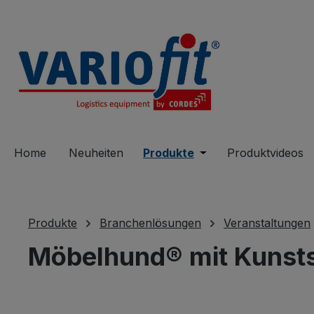
springen
Zur Hauptnavigation springen
Home
Neuheiten
Produkte
Öffne oder Schließe 
Produktvideos
Produkte
Branchenlösungen
Veranstaltungen
Möbelhund® mit Kunstst