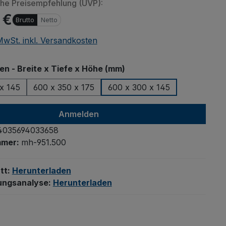
che Preisempfehlung (UVP):
 €
Brutto
Netto
 MwSt. inkl. Versandkosten
auswählen
 - Breite x Tiefe x Höhe (mm)
x 145
600 x 350 x 175
600 x 300 x 145
Anmelden
4035694033658
mmer:
mh-951.500
tt:
Herunterladen
ungsanalyse:
Herunterladen