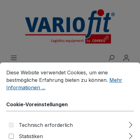
alt springen
Cookie-Voreinstellungen
Diese Website verwendet Cookies, um eine bestmögliche E
Diese Website verwendet Cookies, um eine
bestmögliche Erfahrung bieten zu können.
Mehr
Informationen ...
Produkte
Branchenlösungen
Veranstaltungen
Möbelhunde®
Cookie-Voreinstellungen
Möbelhund® mit
Technisch erforderlich
thermoplastischer
Statistiken