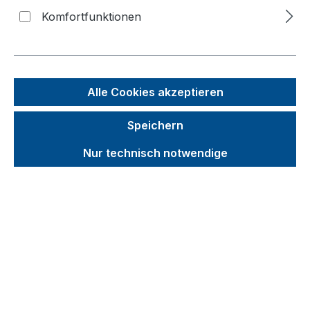
Bereifung (Premium) (1 VE
Komfortfunktionen
= 2 Stk.)
Bildergalerie überspringen
Alle Cookies akzeptieren
Speichern
Nur technisch notwendige
Unverbindliche Preisempfehlung (UVP):
146,05 €
Brutto
Netto
Preise inkl. MwSt. inkl. Versandkosten