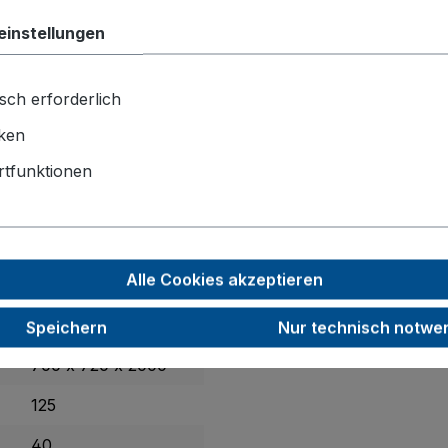
einstellungen
sch erforderlich
iken
tfunktionen
kstatt oder Versand. Die robuste
Stahl-Schweißkonstruktio
für perfekte Übersicht.
lagern
und 4 wendigen Lenkrollen manövrieren Sie den Sa
Alle Cookies akzeptieren
Speichern
Nur technisch notwe
700 x 720 x 2000
125
40