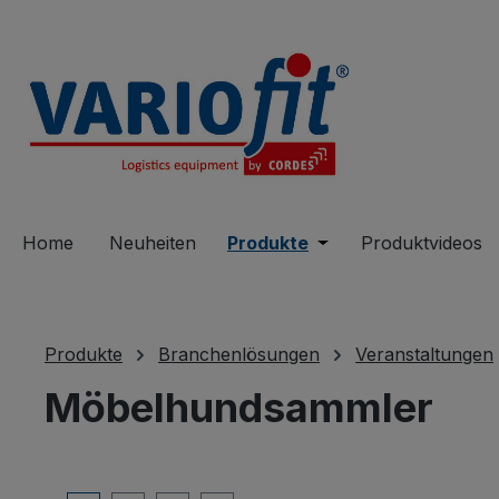
springen
Zur Hauptnavigation springen
Home
Neuheiten
Produkte
Öffne oder Schließe 
Produktvideos
Produkte
Branchenlösungen
Veranstaltungen
Möbelhundsammler