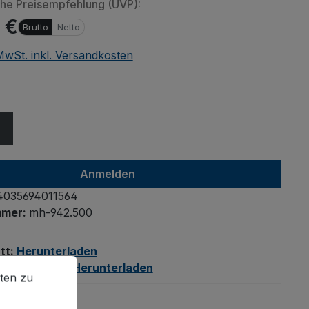
che Preisempfehlung (UVP):
 €
Brutto
Netto
 MwSt. inkl. Versandkosten
ählen
Anmelden
4035694011564
mmer:
mh-942.500
tt:
Herunterladen
en zu können.
Mehr Informationen ...
ungsanalyse:
Herunterladen
ten zu