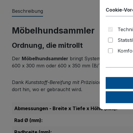
Cookie-Vor
Beschreibung
Möbelhundsammler
Techni
Statist
Ordnung, die mitrollt
Komfor
Der
Möbelhundsammler
bringt System in Lager, Wer
600 x 300 mm oder 600 x 350 mm (B/T) und sorgt so 
Dank
Kunststoff-Bereifung mit Präzisions-Rillenkugel
dort hin, wo er gebraucht wird.
Abmessungen - Breite x Tiefe x Höhe (mm):
Rad Ø (mm):
Radbreite (mm):