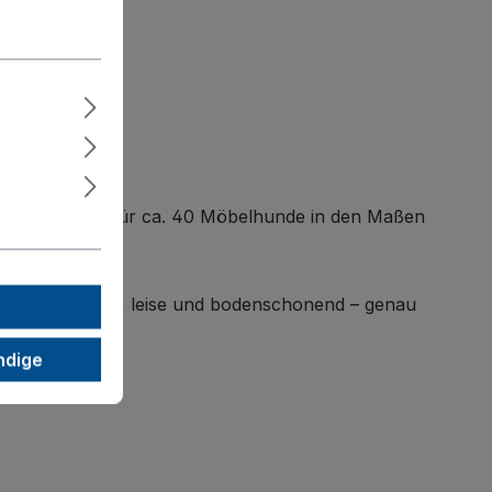
n
bietet Platz für ca. 40 Möbelhunde in den Maßen
mmler mühelos, leise und bodenschonend – genau
ndige