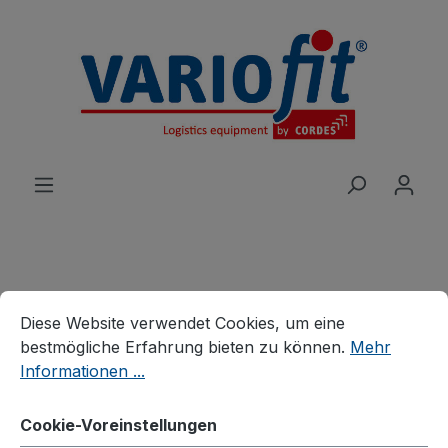
alt springen
Cookie-Voreinstellungen
Produkte
Branchenlösungen
Diese Website verwendet Cookies, um eine bestmögliche E
Diese Website verwendet Cookies, um eine
Veranstaltungen
Möbelkarren
bestmögliche Erfahrung bieten zu können.
Mehr
Möbelkarre
Informationen ...
Cookie-Voreinstellungen