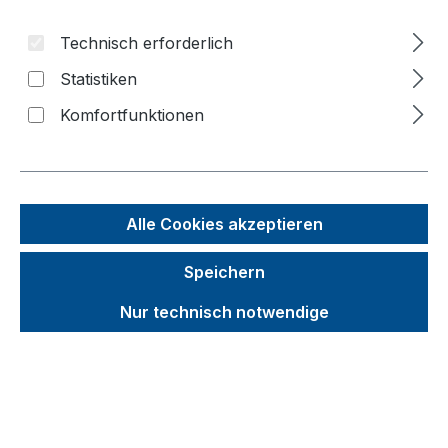
Bildergalerie überspringen
Technisch erforderlich
f
n
Statistiken
Komfortfunktionen
Alle Cookies akzeptieren
Speichern
Nur technisch notwendige
Unverbindliche Preisempfehlung (UVP):
268,91 €
Brutto
Netto
Preise inkl. MwSt. inkl. Versandkosten