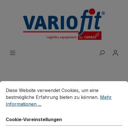
alt springen
Cookie-Voreinstellungen
Diese Website verwendet Cookies, um eine bestmögliche E
Produkte
Wagen
Etagen-/Paketwagen
Diese Website verwendet Cookies, um eine
Paketwagen
bestmögliche Erfahrung bieten zu können.
Mehr
Informationen ...
Paket-Dreiwandwagen
hoch
Cookie-Voreinstellungen