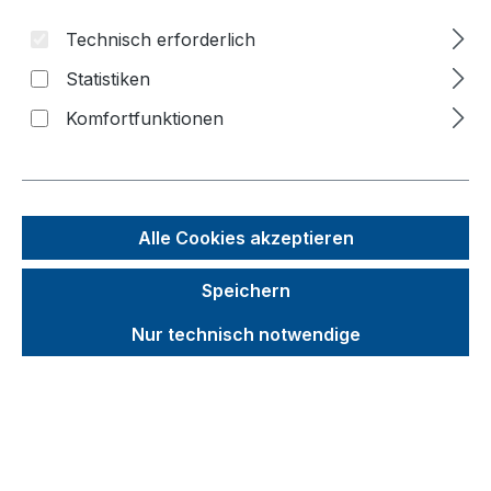
Technisch erforderlich
Bildergalerie überspringen
Statistiken
Komfortfunktionen
Alle Cookies akzeptieren
Speichern
Nur technisch notwendige
Unverbindliche Preisempfehlung (UVP):
519,77 €
Brutto
Netto
Preise inkl. MwSt. inkl. Versandkosten