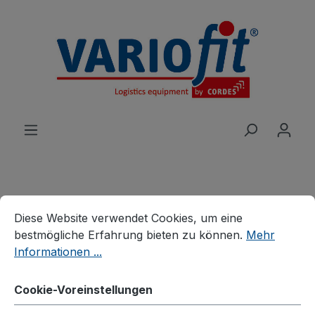
alt springen
Cookie-Voreinstellungen
Diese Website verwendet Cookies, um eine bestmögliche E
Produkte
Wagen
Etagen-/Paketwagen
Diese Website verwendet Cookies, um eine
Paketwagen
bestmögliche Erfahrung bieten zu können.
Mehr
Informationen ...
Paket-Dreiwandwagen
niedrig
Cookie-Voreinstellungen