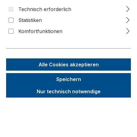
Technisch erforderlich
Bildergalerie überspringen
Statistiken
Komfortfunktionen
Alle Cookies akzeptieren
Speichern
Nur technisch notwendige
Unverbindliche Preisempfehlung (UVP):
498,26 €
Brutto
Netto
Preise inkl. MwSt. inkl. Versandkosten