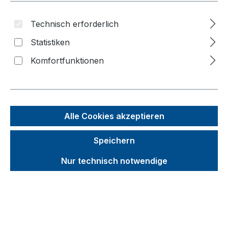
Technisch erforderlich
Bildergalerie überspringen
Statistiken
Komfortfunktionen
Alle Cookies akzeptieren
Speichern
Nur technisch notwendige
Unverbindliche Preisempfehlung (UVP):
831,59 €
Brutto
Netto
Preise inkl. MwSt. inkl. Versandkosten