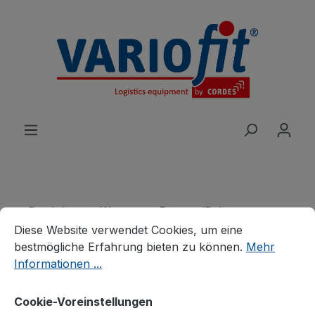
alt springen
Produkte
Wagen
Etagen-/Paketwagen
Cookie-Voreinstellungen
Diese Website verwendet Cookies, um eine bestmögliche E
Paketwagen
Diese Website verwendet Cookies, um eine
bestmögliche Erfahrung bieten zu können.
Mehr
Paket-Vierwandwagen
Informationen ...
hoch
Cookie-Voreinstellungen