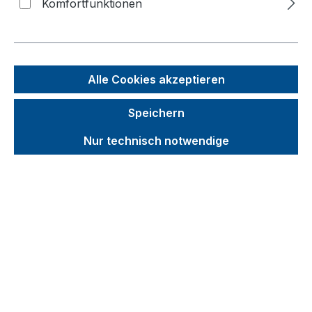
Komfortfunktionen
Bildergalerie überspringen
Alle Cookies akzeptieren
Speichern
Nur technisch notwendige
Unverbindliche Preisempfehlung (UVP):
93,40 €
Brutto
Netto
Preise inkl. MwSt. inkl. Versandkosten
auswählen
Abmessungen - Tiefe (mm)