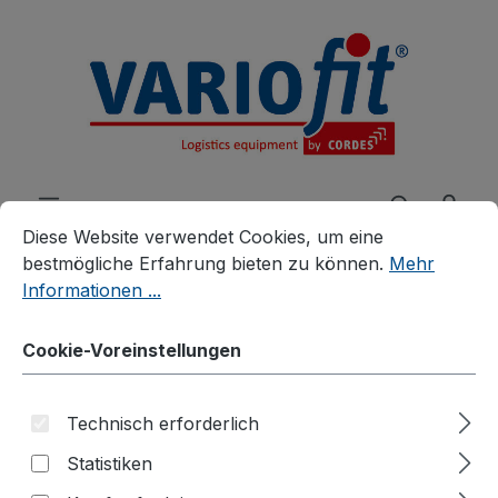
alt springen
Cookie-Voreinstellungen
Diese Website verwendet Cookies, um eine bestmögliche E
Diese Website verwendet Cookies, um eine
bestmögliche Erfahrung bieten zu können.
Mehr
Informationen ...
Produkte
Zubehör
Zusatzartikel
Cookie-Voreinstellungen
Zubehör für Palettenaufsätze
Palettenaufsatz
Technisch erforderlich
Trenngitter, verzinkt
Statistiken