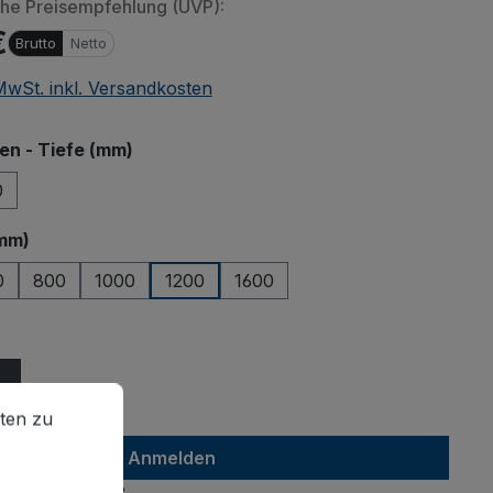
che Preisempfehlung (UVP):
€
Brutto
Netto
 MwSt. inkl. Versandkosten
auswählen
n - Tiefe (mm)
0
auswählen
mm)
0
800
1000
1200
1600
ählen
en zu können.
Mehr Informationen ...
ten zu
Anmelden