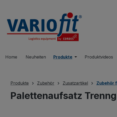
springen
Zur Hauptnavigation springen
Home
Neuheiten
Produkte
Öffne oder Schließe 
Produktvideos
Produkte
Zubehör
Zusatzartikel
Zubehör f
Palettenaufsatz Trenngi