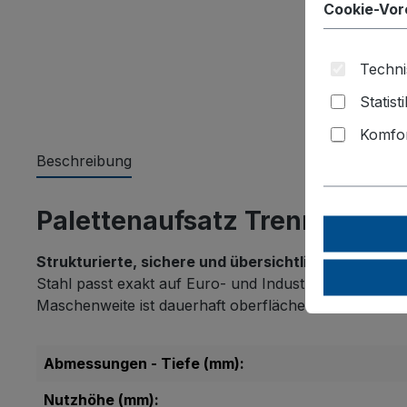
Cookie-Vor
Techni
Statist
Komfor
Beschreibung
Palettenaufsatz Trenngitter
Strukturierte, sichere und übersichtliche Lagerhal
Stahl passt exakt auf Euro- und Industriepaletten und
Maschenweite ist dauerhaft oberflächengeschützt sowi
Abmessungen - Tiefe (mm):
Nutzhöhe (mm):