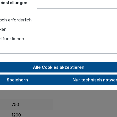
GTIN/EAN:
einstellungen
Produktnu
sch erforderlich
Datenbla
iken
tfunktionen
Alle Cookies akzeptieren
tung
gelingt Ihnen mit dem
Palettenaufsatz Trenngitter
im H
Speichern
Nur technisch notwe
 ist bei
Typ 62 und 64 flexibel einhängbar
. Das gerade Gitt
e schlag- und kratzfest – ideal für den anspruchsvollen La
750
1200