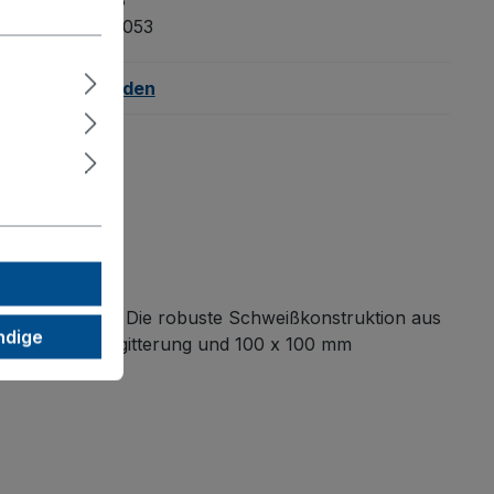
4035694017993
mmer:
zpa-080.053
tt:
Herunterladen
andumdrehen. Die robuste Schweißkonstruktion aus
ndige
er mit Drahtvergitterung und 100 x 100 mm
geralltag.