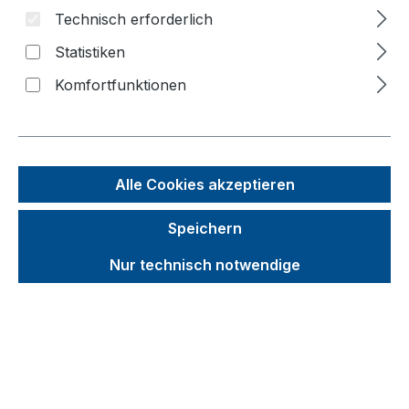
Technisch erforderlich
Statistiken
Bildergalerie überspringen
Komfortfunktionen
Alle Cookies akzeptieren
Speichern
Nur technisch notwendige
Unverbindliche Preisempfehlung (UVP):
255,92 €
Brutto
Netto