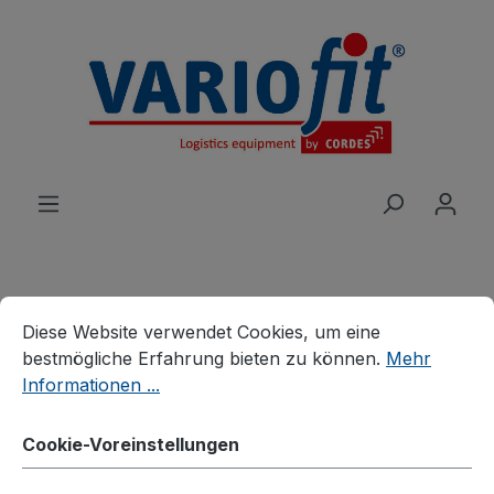
alt springen
Cookie-Voreinstellungen
Diese Website verwendet Cookies, um eine bestmögliche E
Produkte
Branchenlösungen
Diese Website verwendet Cookies, um eine
Palettenhandling
bestmögliche Erfahrung bieten zu können.
Mehr
Verzinkte Palettenaufsätze
Informationen ...
Palettenaufsatz Typ 62,
Cookie-Voreinstellungen
verzinkt