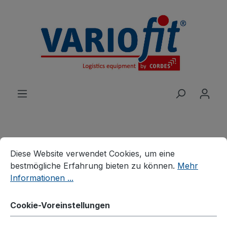
alt springen
Cookie-Voreinstellungen
Diese Website verwendet Cookies, um eine bestmögliche E
Produkte
Branchenlösungen
Diese Website verwendet Cookies, um eine
Palettenhandling
Palettenaufsätze
bestmögliche Erfahrung bieten zu können.
Mehr
Informationen ...
Palettenaufsatz Typ 62
Cookie-Voreinstellungen