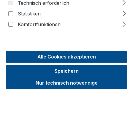
Technisch erforderlich
Bildergalerie überspringen
Statistiken
Komfortfunktionen
Alle Cookies akzeptieren
Speichern
Nur technisch notwendige
Unverbindliche Preisempfehlung (UVP):
213,98 €
Brutto
Netto
Preise inkl. MwSt. inkl. Versandkosten