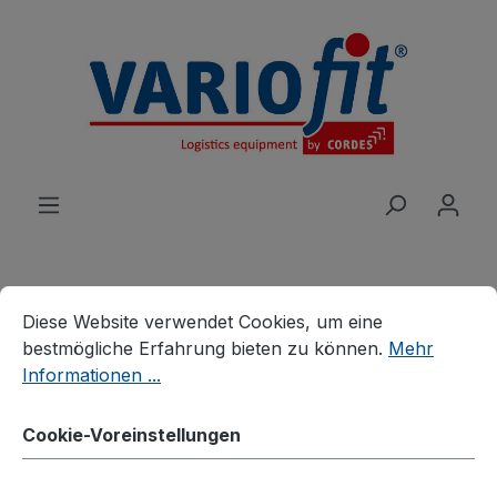
alt springen
Cookie-Voreinstellungen
Diese Website verwendet Cookies, um eine bestmögliche E
Diese Website verwendet Cookies, um eine
Produkte
Branchenlösungen
bestmögliche Erfahrung bieten zu können.
Mehr
Palettenhandling
Palettenaufsätze
Informationen ...
Palettenaufsatz Typ 63
Cookie-Voreinstellungen