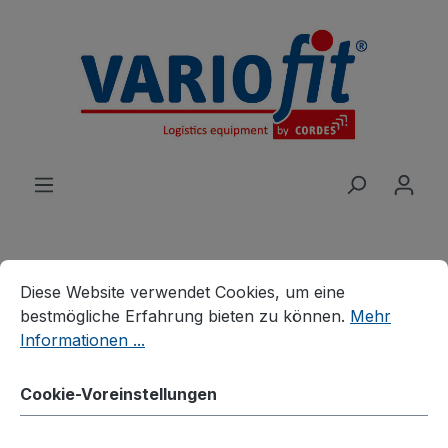
alt springen
Cookie-Voreinstellungen
Diese Website verwendet Cookies, um eine bestmögliche E
Diese Website verwendet Cookies, um eine
Produkte
Branchenlösungen
bestmögliche Erfahrung bieten zu können.
Mehr
Palettenhandling
Palettenaufsätze
Informationen ...
Palettenaufsatz Typ 63
Cookie-Voreinstellungen