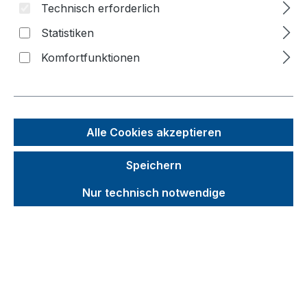
Bildergalerie überspringen
Technisch erforderlich
Statistiken
Komfortfunktionen
Alle Cookies akzeptieren
Speichern
Nur technisch notwendige
Unverbindliche Preisempfehlung (UVP):
238,78 €
Brutto
Netto
Preise inkl. MwSt. inkl. Versandkosten